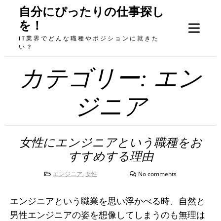
Skip
自分にぴったりの仕事探し
to
を！
content
IT業界でどんな職種やポジションに就きた
い？
カテゴリー:
エン
ジニア
女性にエンジニアという職種をお
すすめする理由
エンジニア
,
女性
No comments
エンジニアという職業を思い浮かべる時、自然と
男性エンジニアの姿を想像してしまうのも無理は